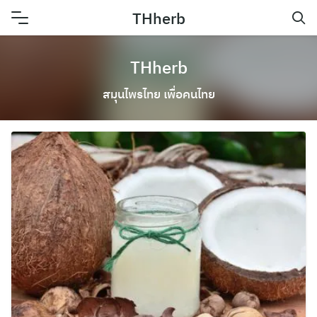
Skip
THherb
to
content
THherb
สมุนไพรไทย เพื่อคนไทย