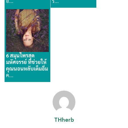
อ...
ร...
6 สมุนไพรสุด
มหัศจรรย์ ที่ช่วยให้
คุณนอนหลับเต็มอิ่ม
ค...
THherb