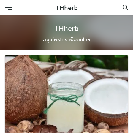
Skip
THherb
to
content
THherb
สมุนไพรไทย เพื่อคนไทย